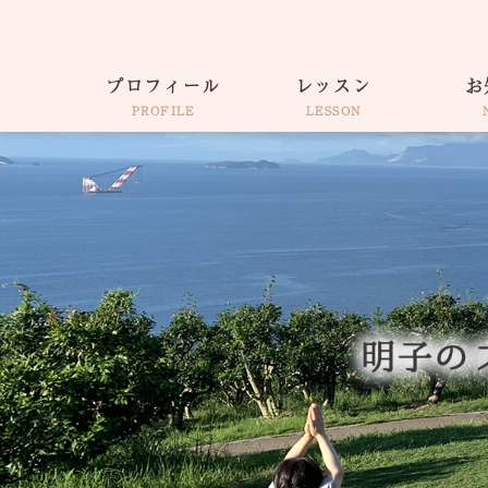
プロフィール
レッスン
お
PROFILE
LESSON
仕事着そのままヨガ
出張・各種イベント
ウェルネスコーチ
サロンAkiko