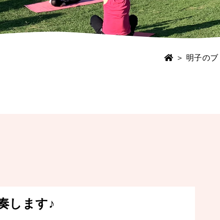
＞
明子のブ
奏します♪