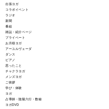
出張ヨガ
コラボイベント
ラジオ
新聞
番組
雑誌・紹介ページ
プライベート
お月様ヨガ
アーユルヴェーダ
ダンス
ピアノ
思ったこと
チャクラヨガ
メンズヨガ
ご挨拶
学び・体験
ヨガ
占導師・陰陽六行・数秘
ヨガDVD