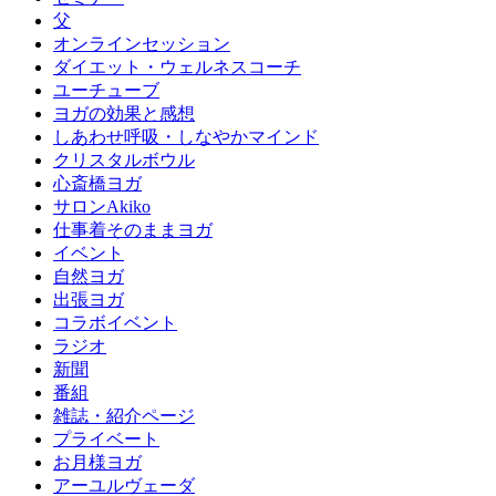
父
オンラインセッション
ダイエット・ウェルネスコーチ
ユーチューブ
ヨガの効果と感想
しあわせ呼吸・しなやかマインド
クリスタルボウル
心斎橋ヨガ
サロンAkiko
仕事着そのままヨガ
イベント
自然ヨガ
出張ヨガ
コラボイベント
ラジオ
新聞
番組
雑誌・紹介ページ
プライベート
お月様ヨガ
アーユルヴェーダ