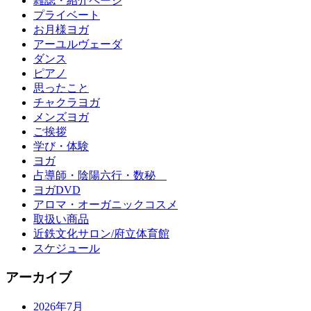
雑誌・紹介ページ
プライベート
お月様ヨガ
アーユルヴェーダ
ダンス
ピアノ
思ったこと
チャクラヨガ
メンズヨガ
ご挨拶
学び・体験
ヨガ
占導師・陰陽六行・数秘
ヨガDVD
アロマ・オーガニックコスメ
取扱い商品
近鉄文化サロン/府立体育館
スケジュール
アーカイブ
2026年7月