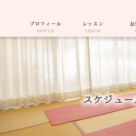
プロフィール
レッスン
お
PROFILE
LESSON
仕事着そのままヨガ
出張・各種イベント
ウェルネスコーチ
サロンAkiko