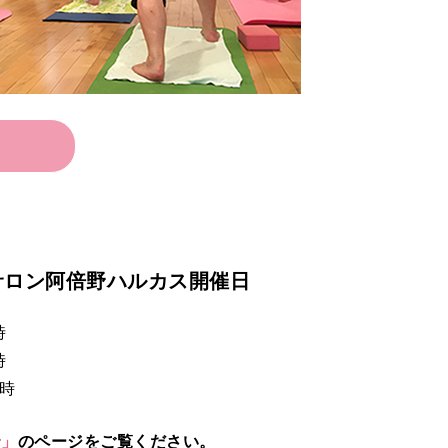
サロン阿倍野ハルカス開催日
時
時
4時
せ」
のページをご覧ください。