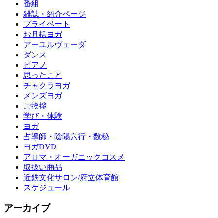
番組
雑誌・紹介ページ
プライベート
お月様ヨガ
アーユルヴェーダ
ダンス
ピアノ
思ったこと
チャクラヨガ
メンズヨガ
ご挨拶
学び・体験
ヨガ
占導師・陰陽六行・数秘
ヨガDVD
アロマ・オーガニックコスメ
取扱い商品
近鉄文化サロン/府立体育館
スケジュール
アーカイブ