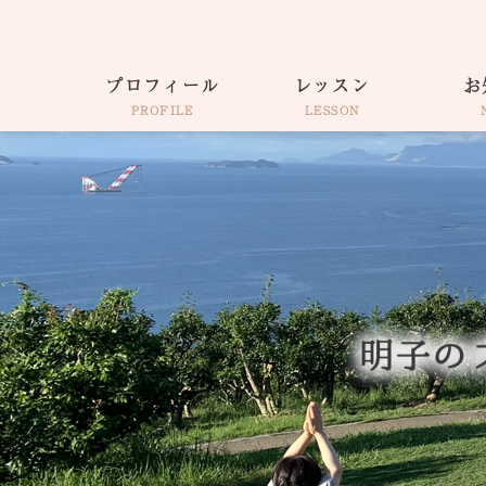
プロフィール
レッスン
お
PROFILE
LESSON
仕事着そのままヨガ
出張・各種イベント
ウェルネスコーチ
サロンAkiko