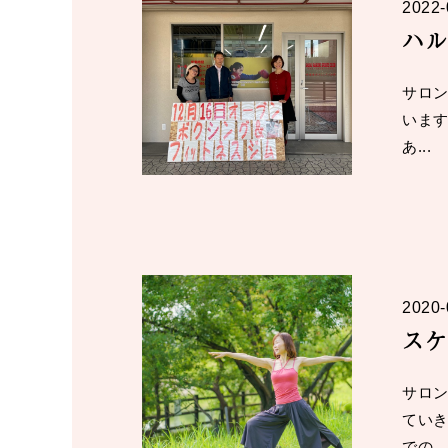
2022-
ハル
サロン
いま
あ...
2020-
スケ
サロン
ていき
での...