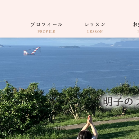
プロフィール
レッスン
お
PROFILE
LESSON
仕事着そのままヨガ
出張・各種イベント
ウェルネスコーチ
サロンAkiko