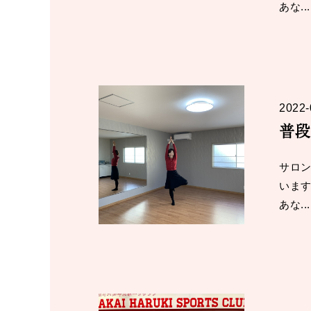
あな...
2022-
普段
サロン
いま
あな...