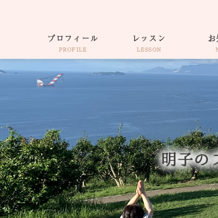
プロフィール
レッスン
お
PROFILE
LESSON
仕事着そのままヨガ
出張・各種イベント
ウェルネスコーチ
サロンAkiko