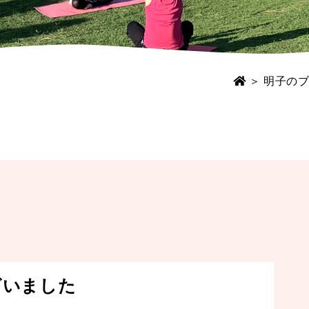
＞
明子のブ
ざいました