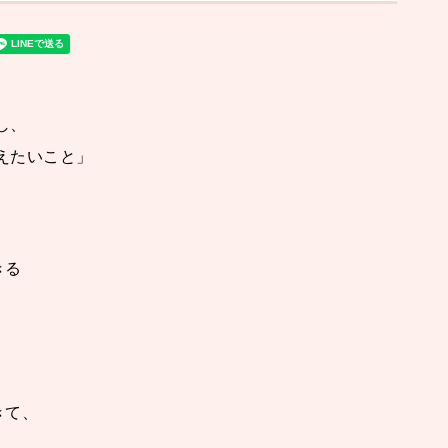
。
し、
伝えたいこと」
きる
きて、