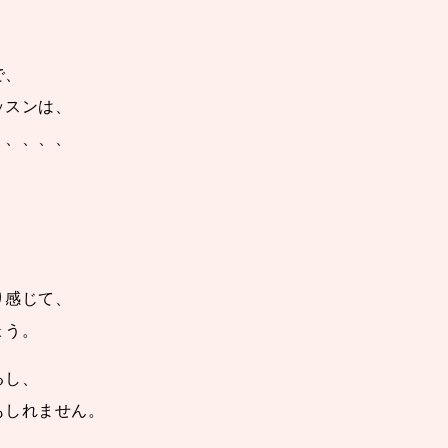
で、
ッスンは、
く、、、、
り感じて、
ょう。
るし、
もしれません。