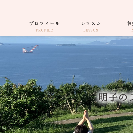
プロフィール
レッスン
お
PROFILE
LESSON
仕事着そのままヨガ
出張・各種イベント
ウェルネスコーチ
サロンAkiko