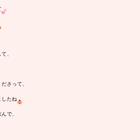
て
して、
くださって、
ましたね
飲んで、