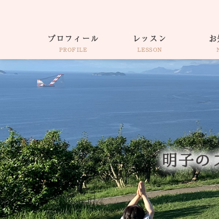
プロフィール
レッスン
お
PROFILE
LESSON
仕事着そのままヨガ
出張・各種イベント
ウェルネスコーチ
サロンAkiko